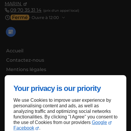
MARIN
09 70 35 31 14
Fermé
⋅ Ouvre à 12:00
Accueil
Contactez-nous
Mentions légales
Plan du site
Your privacy is our priority
We use Cookies to improve user experience by
Haut de page
personalising content and ads, as well as
analyzing traffic and optimizing social networks
functionalities. By clicking "I Agree" you consent to
the use of Cookies from our providers
Google
Facebook
.